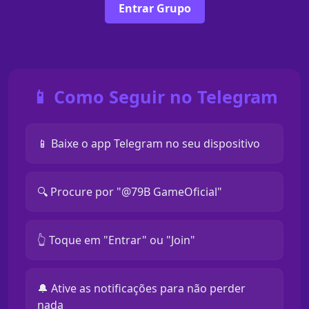
Entrar Grupo
📱 Como Seguir no Telegram
📱 Baixe o app Telegram no seu dispositivo
🔍 Procure por "@79B GameOficial"
👆 Toque em "Entrar" ou "Join"
🔔 Ative as notificações para não perder
nada