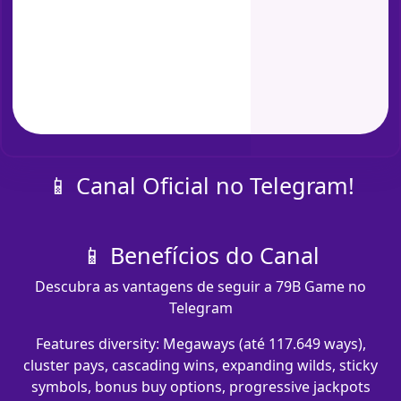
📱 Canal Oficial no Telegram!
📱 Benefícios do Canal
Descubra as vantagens de seguir a 79B Game no
Telegram
Features diversity: Megaways (até 117.649 ways),
cluster pays, cascading wins, expanding wilds, sticky
symbols, bonus buy options, progressive jackpots