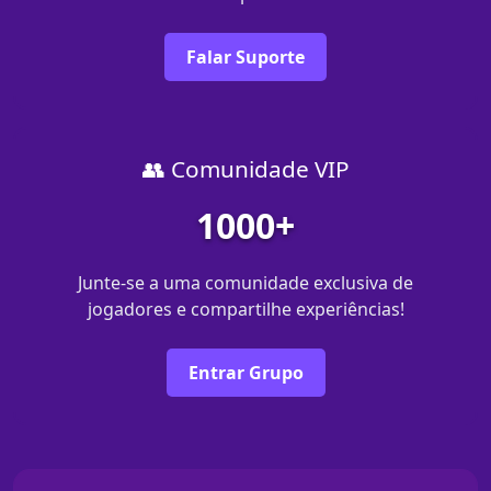
Falar Suporte
👥 Comunidade VIP
1000+
Junte-se a uma comunidade exclusiva de
jogadores e compartilhe experiências!
Entrar Grupo