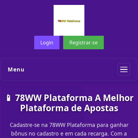
Login
Registrar-se
Menu
📱 78WW Plataforma A Melhor
Plataforma de Apostas
Cadastre-se na 78WW Plataforma para ganhar
bônus no cadastro e em cada recarga. Com a