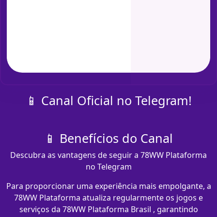
📱 Canal Oficial no Telegram!
📱 Benefícios do Canal
Descubra as vantagens de seguir a 78WW Plataforma
no Telegram
Para proporcionar uma experiência mais empolgante, a
78WW Plataforma atualiza regularmente os jogos e
serviços da 78WW Plataforma Brasil , garantindo