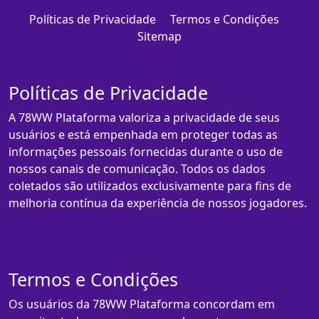
Políticas de Privacidade
Termos e Condições
Sitemap
Políticas de Privacidade
A 78WW Plataforma valoriza a privacidade de seus
usuários e está empenhada em proteger todas as
informações pessoais fornecidas durante o uso de
nossos canais de comunicação. Todos os dados
coletados são utilizados exclusivamente para fins de
melhoria contínua da experiência de nossos jogadores.
Termos e Condições
Os usuários da 78WW Plataforma concordam em