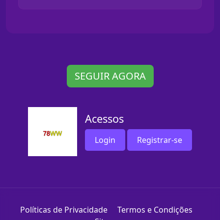
SEGUIR AGORA
Acessos
Login
Registrar-se
Políticas de Privacidade
Termos e Condições