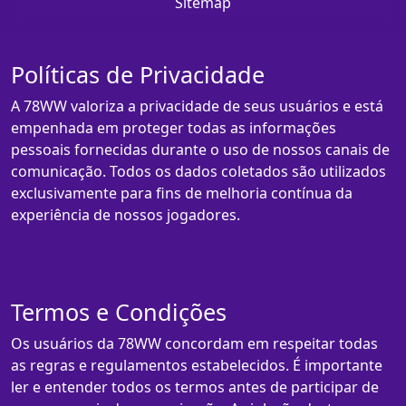
Sitemap
Políticas de Privacidade
A 78WW valoriza a privacidade de seus usuários e está
empenhada em proteger todas as informações
pessoais fornecidas durante o uso de nossos canais de
comunicação. Todos os dados coletados são utilizados
exclusivamente para fins de melhoria contínua da
experiência de nossos jogadores.
Termos e Condições
Os usuários da 78WW concordam em respeitar todas
as regras e regulamentos estabelecidos. É importante
ler e entender todos os termos antes de participar de