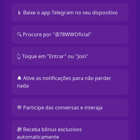
📱 Baixe o app Telegram no seu dispositivo
🔍 Procure por "@78WWOficial"
👆 Toque em "Entrar" ou "Join"
🔔 Ative as notificações para não perder
nada
💬 Participe das conversas e interaja
🎁 Receba bônus exclusivos
automaticamente