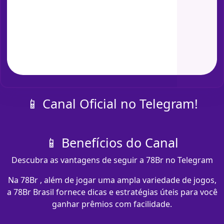
📱 Canal Oficial no Telegram!
📱 Benefícios do Canal
Descubra as vantagens de seguir a 78Br no Telegram
Na 78Br , além de jogar uma ampla variedade de jogos,
a 78Br Brasil fornece dicas e estratégias úteis para você
ganhar prêmios com facilidade.