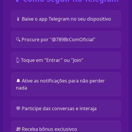
📱 Baixe o app Telegram no seu dispositivo
🔍 Procure por "@789Br.ComOficial"
👆 Toque em "Entrar" ou "Join"
🔔 Ative as notificações para não perder
nada
💬 Participe das conversas e interaja
🎁 Receba bônus exclusivos