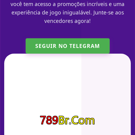
você tem acesso a promoções incríveis e uma
experiência de jogo inigualável. Junte-se aos
vencedores agora!
SEGUIR NO TELEGRAM