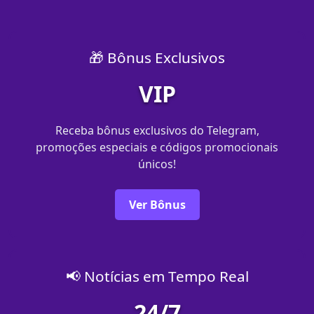
🎁 Bônus Exclusivos
VIP
Receba bônus exclusivos do Telegram,
promoções especiais e códigos promocionais
únicos!
Ver Bônus
📢 Notícias em Tempo Real
24/7