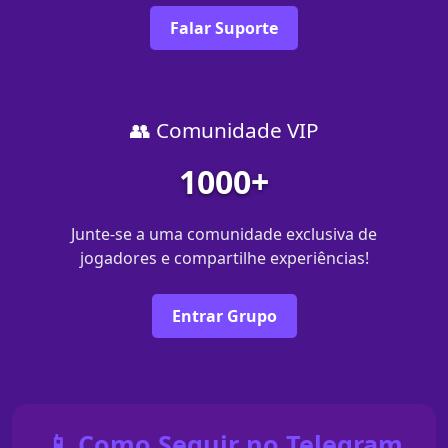
Falar Suporte
👥 Comunidade VIP
1000+
Junte-se a uma comunidade exclusiva de
jogadores e compartilhe experiências!
Entrar Grupo
📱 Como Seguir no Telegram