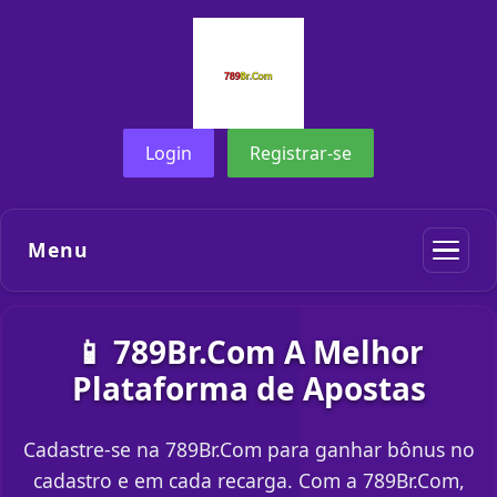
Login
Registrar-se
Menu
📱 789Br.Com A Melhor
Plataforma de Apostas
Cadastre-se na 789Br.Com para ganhar bônus no
cadastro e em cada recarga. Com a 789Br.Com,