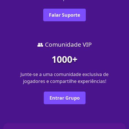
Falar Suporte
👥 Comunidade VIP
1000+
Junte-se a uma comunidade exclusiva de
jogadores e compartilhe experiências!
Entrar Grupo