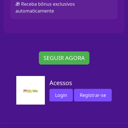
🎁 Receba bônus exclusivos
automaticamente
SEGUIR AGORA
Acessos
Login
Registrar-se