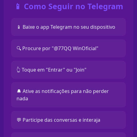
📱 Como Seguir no Telegram
📱 Baixe o app Telegram no seu dispositivo
🔍 Procure por "@77QQ WinOficial"
👆 Toque em "Entrar" ou "Join"
🔔 Ative as notificações para não perder
nada
💬 Participe das conversas e interaja