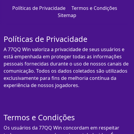
Políticas de Privacidade
Termos e Condições
Sitemap
Políticas de Privacidade
A 77QQ Win valoriza a privacidade de seus usuários e
está empenhada em proteger todas as informações
pessoais fornecidas durante o uso de nossos canais de
comunicação. Todos os dados coletados são utilizados
exclusivamente para fins de melhoria contínua da
experiência de nossos jogadores.
Termos e Condições
Os usuários da 77QQ Win concordam em respeitar