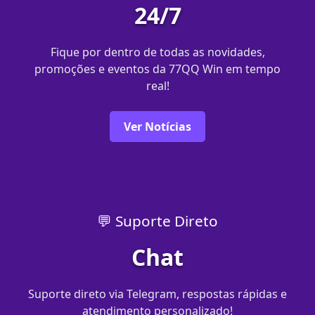
24/7
Fique por dentro de todas as novidades,
promoções e eventos da 77QQ Win em tempo
real!
Ver Notícias
💬 Suporte Direto
Chat
Suporte direto via Telegram, respostas rápidas e
atendimento personalizado!