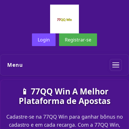
Login
Registrar-se
Menu
📱 77QQ Win A Melhor
Plataforma de Apostas
Cadastre-se na 77QQ Win para ganhar bônus no
cadastro e em cada recarga. Com a 77QQ Win,