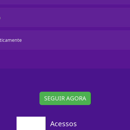
a
aticamente
SEGUIR AGORA
Acessos