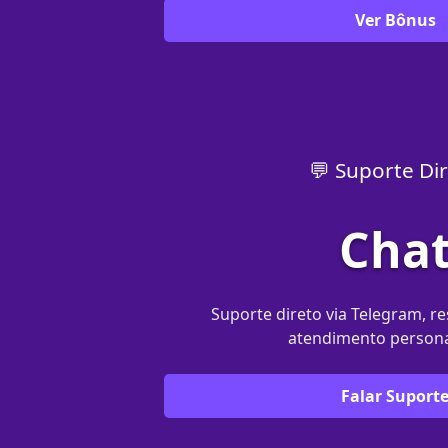
Ver Bônus
💬 Suporte Di
Cha
Suporte direto via Telegram, r
atendimento persona
Falar Suport