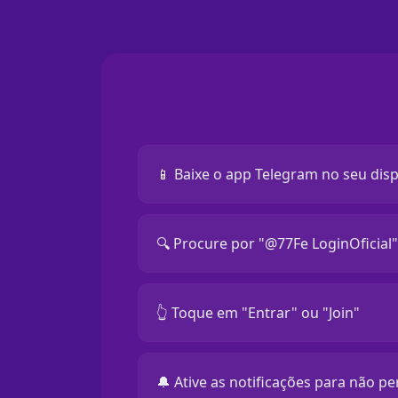
📱 Baixe o app Telegram no seu disp
🔍 Procure por "@77Fe LoginOficial"
👆 Toque em "Entrar" ou "Join"
🔔 Ative as notificações para não p