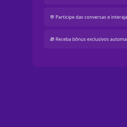
💬 Participe das conversas e interaj
🎁 Receba bônus exclusivos autom