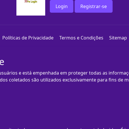
Login
Registrar-se
Políticas de Privacidade
Termos e Condições
Sitemap
de
s usuários e está empenhada em proteger todas as informaç
os coletados são utilizados exclusivamente para fins de m