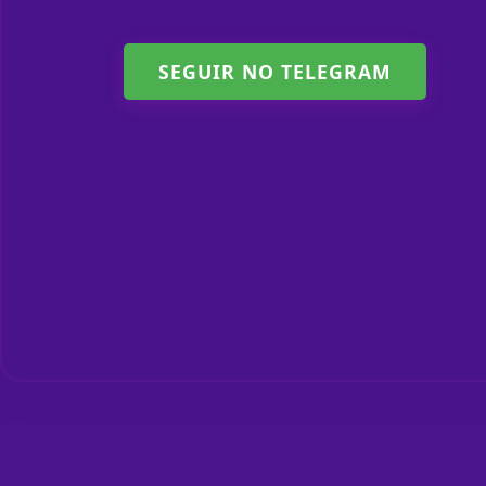
SEGUIR NO TELEGRAM