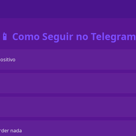
📱 Como Seguir no Telegram
ositivo
erder nada