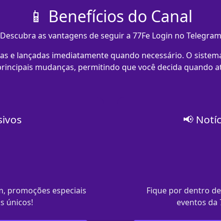
📱 Benefícios do Canal
Descubra as vantagens de seguir a 77Fe Login no Telegra
das e lançadas imediatamente quando necessário. O sistema
principais mudanças, permitindo que você decida quando atu
sivos
📢 Notí
m, promoções especiais
Fique por dentro d
s únicos!
eventos da 