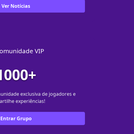
Ver Notícias
Comunidade VIP
1000+
unidade exclusiva de jogadores e
rtilhe experiências!
Entrar Grupo