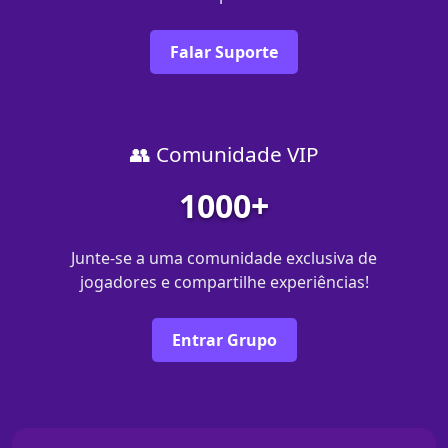
Falar Suporte
👥 Comunidade VIP
1000+
Junte-se a uma comunidade exclusiva de
jogadores e compartilhe experiências!
Entrar Grupo