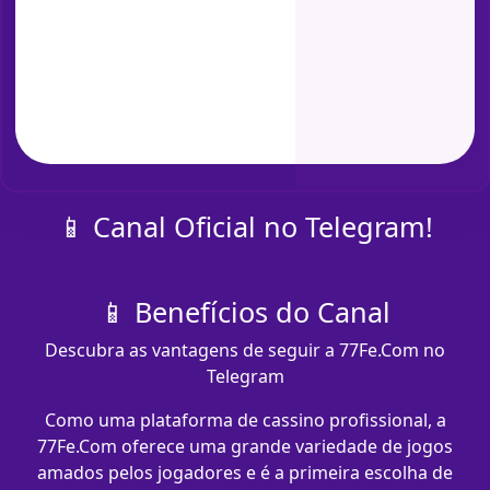
📱 Canal Oficial no Telegram!
📱 Benefícios do Canal
Descubra as vantagens de seguir a 77Fe.Com no
Telegram
Como uma plataforma de cassino profissional, a
77Fe.Com oferece uma grande variedade de jogos
amados pelos jogadores e é a primeira escolha de