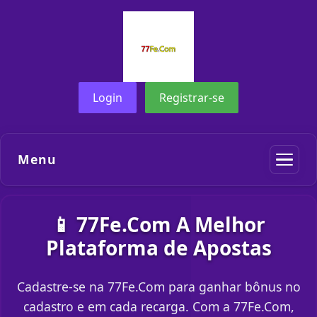
Login
Registrar-se
Menu
📱 77Fe.Com A Melhor
Plataforma de Apostas
Cadastre-se na 77Fe.Com para ganhar bônus no
cadastro e em cada recarga. Com a 77Fe.Com,