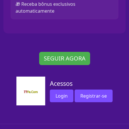
🎁 Receba bônus exclusivos
automaticamente
SEGUIR AGORA
Acessos
Login
Registrar-se