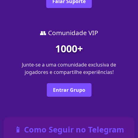
Falar Suporte
👥 Comunidade VIP
1000+
Junte-se a uma comunidade exclusiva de
jogadores e compartilhe experiências!
Entrar Grupo
📱 Como Seguir no Telegram