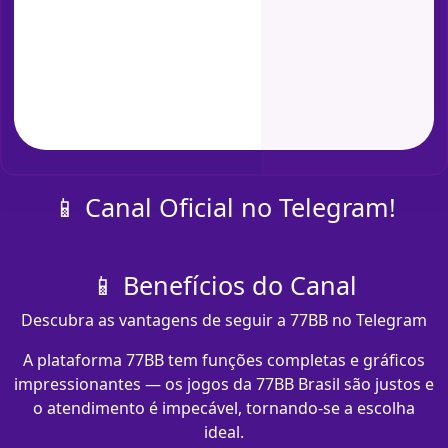
📱 Canal Oficial no Telegram!
📱 Benefícios do Canal
Descubra as vantagens de seguir a 77BB no Telegram
A plataforma 77BB tem funções completas e gráficos
impressionantes — os jogos da 77BB Brasil são justos e
o atendimento é impecável, tornando-se a escolha
ideal.