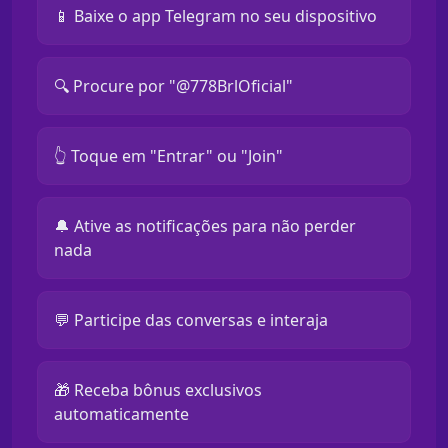
📱 Baixe o app Telegram no seu dispositivo
🔍 Procure por "@778BrlOficial"
👆 Toque em "Entrar" ou "Join"
🔔 Ative as notificações para não perder
nada
💬 Participe das conversas e interaja
🎁 Receba bônus exclusivos
automaticamente