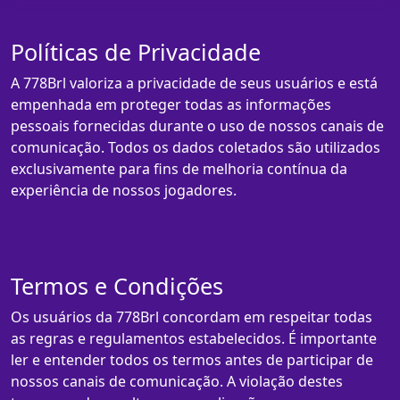
Políticas de Privacidade
A 778Brl valoriza a privacidade de seus usuários e está
empenhada em proteger todas as informações
pessoais fornecidas durante o uso de nossos canais de
comunicação. Todos os dados coletados são utilizados
exclusivamente para fins de melhoria contínua da
experiência de nossos jogadores.
Termos e Condições
Os usuários da 778Brl concordam em respeitar todas
as regras e regulamentos estabelecidos. É importante
ler e entender todos os termos antes de participar de
nossos canais de comunicação. A violação destes