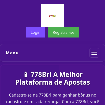
Login
Registrar-se
Menu
📱 778Brl A Melhor
Plataforma de Apostas
Cadastre-se na 778Brl para ganhar bônus no
cadastro e em cada recarga. Com a 778Brl, você