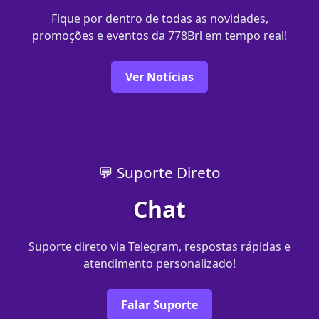
Fique por dentro de todas as novidades,
promoções e eventos da 778Brl em tempo real!
Ver Notícias
💬 Suporte Direto
Chat
Suporte direto via Telegram, respostas rápidas e
atendimento personalizado!
Falar Suporte