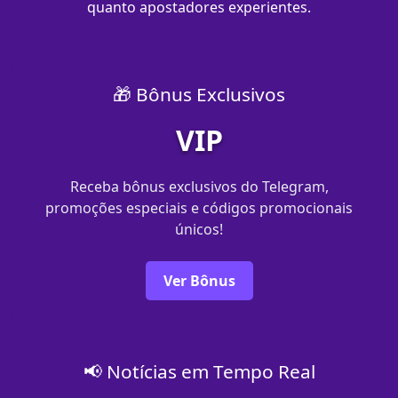
quanto apostadores experientes.
🎁 Bônus Exclusivos
VIP
Receba bônus exclusivos do Telegram,
promoções especiais e códigos promocionais
únicos!
Ver Bônus
📢 Notícias em Tempo Real