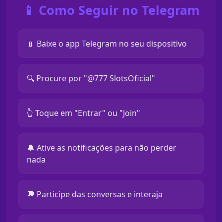
📱 Como Seguir no Telegram
📱 Baixe o app Telegram no seu dispositivo
🔍 Procure por "@777 SlotsOficial"
👆 Toque em "Entrar" ou "Join"
🔔 Ative as notificações para não perder
nada
💬 Participe das conversas e interaja