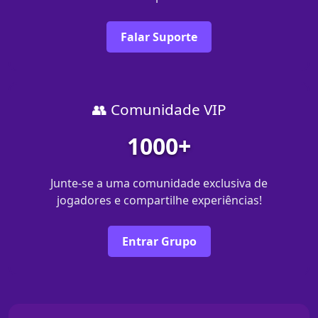
Falar Suporte
👥 Comunidade VIP
1000+
Junte-se a uma comunidade exclusiva de
jogadores e compartilhe experiências!
Entrar Grupo