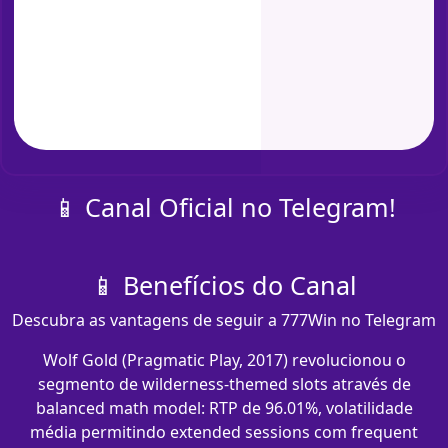
📱 Canal Oficial no Telegram!
📱 Benefícios do Canal
Descubra as vantagens de seguir a 777Win no Telegram
Wolf Gold (Pragmatic Play, 2017) revolucionou o
segmento de wilderness-themed slots através de
balanced math model: RTP de 96.01%, volatilidade
média permitindo extended sessions com frequent