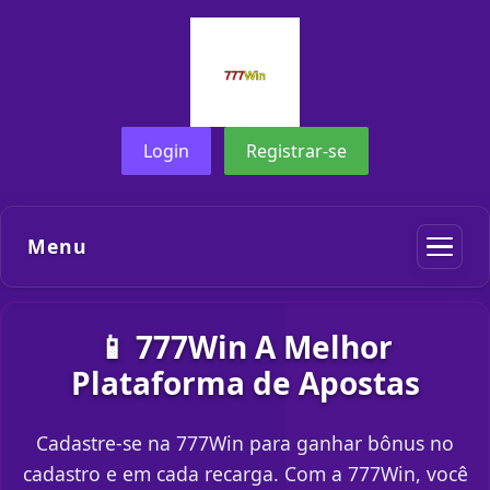
Login
Registrar-se
Menu
📱 777Win A Melhor
Plataforma de Apostas
Cadastre-se na 777Win para ganhar bônus no
cadastro e em cada recarga. Com a 777Win, você