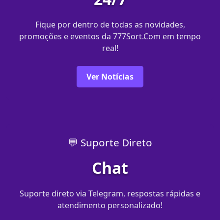
Fique por dentro de todas as novidades,
promoções e eventos da 777Sort.Com em tempo
real!
Ver Notícias
💬 Suporte Direto
Chat
Suporte direto via Telegram, respostas rápidas e
atendimento personalizado!