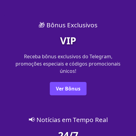
🎁 Bônus Exclusivos
VIP
Receba bônus exclusivos do Telegram,
promoções especiais e códigos promocionais
únicos!
Ver Bônus
📢 Notícias em Tempo Real
24/7