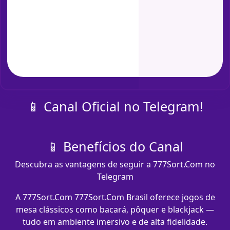
📱 Canal Oficial no Telegram!
📱 Benefícios do Canal
Descubra as vantagens de seguir a 777Sort.Com no
Telegram
A 777Sort.Com 777Sort.Com Brasil oferece jogos de
mesa clássicos como bacará, pôquer e blackjack —
tudo em ambiente imersivo e de alta fidelidade.