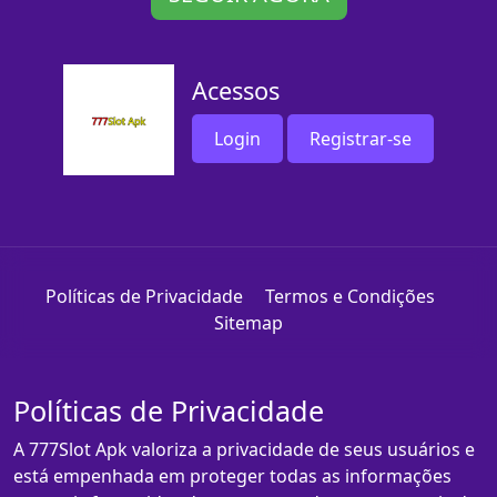
Acessos
Login
Registrar-se
Políticas de Privacidade
Termos e Condições
Sitemap
Políticas de Privacidade
A 777Slot Apk valoriza a privacidade de seus usuários e
está empenhada em proteger todas as informações