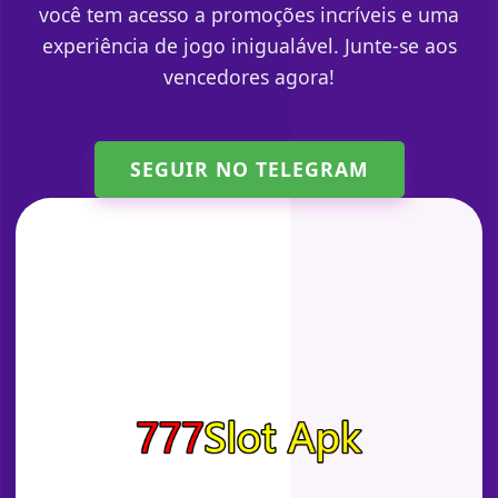
você tem acesso a promoções incríveis e uma
experiência de jogo inigualável. Junte-se aos
vencedores agora!
SEGUIR NO TELEGRAM