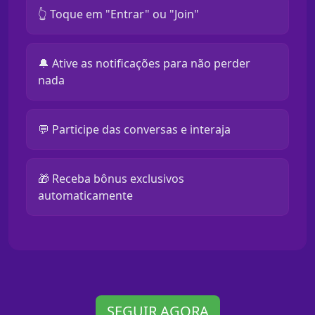
👆 Toque em "Entrar" ou "Join"
🔔 Ative as notificações para não perder
nada
💬 Participe das conversas e interaja
🎁 Receba bônus exclusivos
automaticamente
SEGUIR AGORA