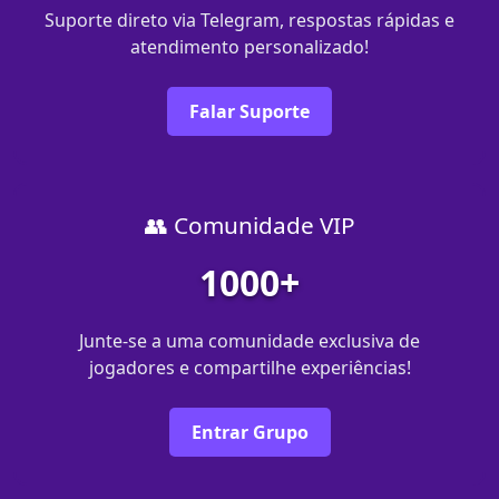
Suporte direto via Telegram, respostas rápidas e
atendimento personalizado!
Falar Suporte
👥 Comunidade VIP
1000+
Junte-se a uma comunidade exclusiva de
jogadores e compartilhe experiências!
Entrar Grupo