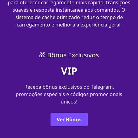
para oferecer carregamento mais rápido, transições
suaves e resposta instantânea aos comandos. O
sistema de cache otimizado reduz o tempo de
carregamento e melhora a experiência geral.
🎁 Bônus Exclusivos
VIP
Receba bônus exclusivos do Telegram,
promoções especiais e códigos promocionais
únicos!
Ver Bônus