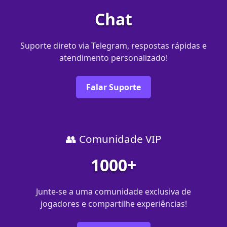
Chat
Suporte direto via Telegram, respostas rápidas e
atendimento personalizado!
Falar Suporte
👥 Comunidade VIP
1000+
Junte-se a uma comunidade exclusiva de
jogadores e compartilhe experiências!