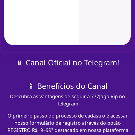
📱 Canal Oficial no Telegram!
📱 Benefícios do Canal
Descubra as vantagens de seguir a 777Jogo Vip no
Telegram
O primeiro passo do processo de cadastro é acessar
nosso formulário de registro através do botão
"REGISTRO R$+9~99" destacado em nossa plataforma.