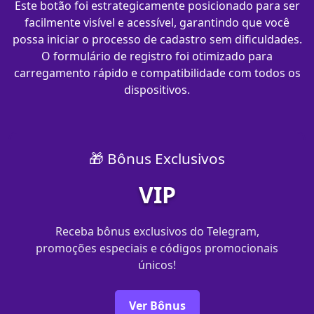
Este botão foi estrategicamente posicionado para ser
facilmente visível e acessível, garantindo que você
possa iniciar o processo de cadastro sem dificuldades.
O formulário de registro foi otimizado para
carregamento rápido e compatibilidade com todos os
dispositivos.
🎁 Bônus Exclusivos
VIP
Receba bônus exclusivos do Telegram,
promoções especiais e códigos promocionais
únicos!
Ver Bônus