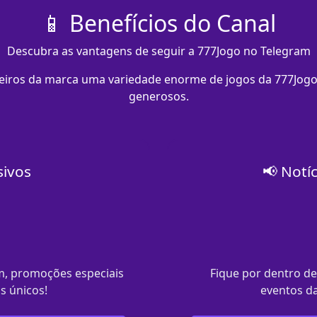
📱 Benefícios do Canal
Descubra as vantagens de seguir a 777Jogo no Telegram
leiros da marca uma variedade enorme de jogos da 777Jogo 
generosos.
sivos
📢 Notí
m, promoções especiais
Fique por dentro d
s únicos!
eventos d