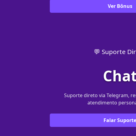
Ver Bônus
💬 Suporte Di
Cha
Suporte direto via Telegram, r
atendimento persona
Falar Suport