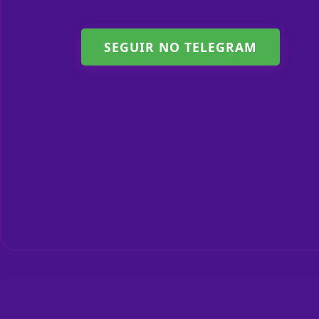
SEGUIR NO TELEGRAM