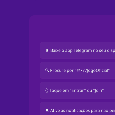
📱 Baixe o app Telegram no seu disp
🔍 Procure por "@777JogoOficial"
👆 Toque em "Entrar" ou "Join"
🔔 Ative as notificações para não p