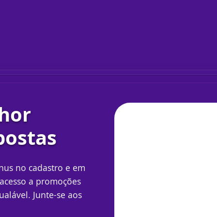
lhor
postas
nus no cadastro e em
 acesso a promoções
ualável. Junte-se aos