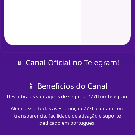
📱 Canal Oficial no Telegram!
📱 Benefícios do Canal
Descubra as vantagens de seguir a 777II no Telegram
Além disso, todas as Promoção 777II contam com
transparência, facilidade de ativação e suporte
dedicado em português.