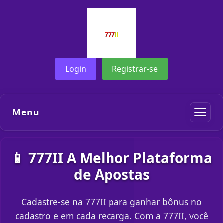
Login
Registrar-se
Menu
📱 777II A Melhor Plataforma
de Apostas
Cadastre-se na 777II para ganhar bônus no
cadastro e em cada recarga. Com a 777II, você