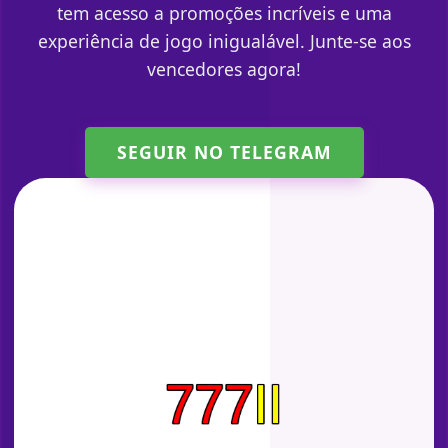
tem acesso a promoções incríveis e uma
experiência de jogo inigualável. Junte-se aos
vencedores agora!
SEGUIR NO TELEGRAM