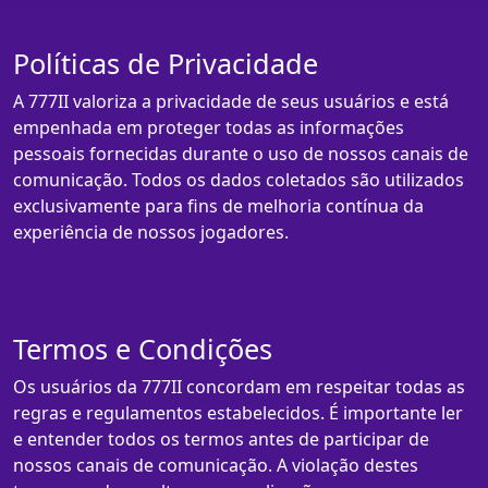
Políticas de Privacidade
A 777II valoriza a privacidade de seus usuários e está
empenhada em proteger todas as informações
pessoais fornecidas durante o uso de nossos canais de
comunicação. Todos os dados coletados são utilizados
exclusivamente para fins de melhoria contínua da
experiência de nossos jogadores.
Termos e Condições
Os usuários da 777II concordam em respeitar todas as
regras e regulamentos estabelecidos. É importante ler
e entender todos os termos antes de participar de
nossos canais de comunicação. A violação destes