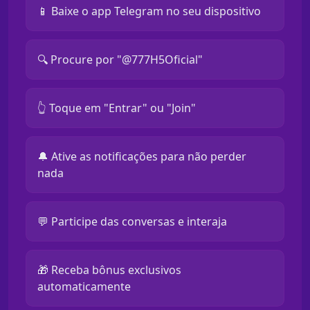
📱 Baixe o app Telegram no seu dispositivo
🔍 Procure por "@777H5Oficial"
👆 Toque em "Entrar" ou "Join"
🔔 Ative as notificações para não perder
nada
💬 Participe das conversas e interaja
🎁 Receba bônus exclusivos
automaticamente