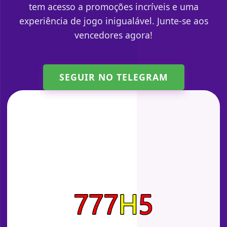
tem acesso a promoções incríveis e uma
experiência de jogo inigualável. Junte-se aos
vencedores agora!
SEGUIR NO TELEGRAM