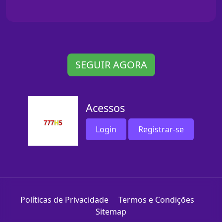
SEGUIR AGORA
Acessos
Login
Registrar-se
Políticas de Privacidade
Termos e Condições
Sitemap