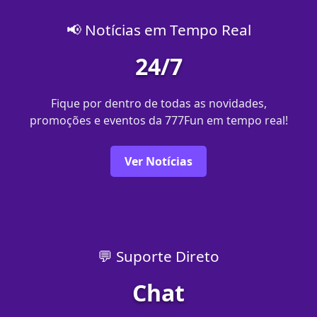
📢 Notícias em Tempo Real
24/7
Fique por dentro de todas as novidades,
promoções e eventos da 777Fun em tempo real!
Ver Notícias
💬 Suporte Direto
Chat