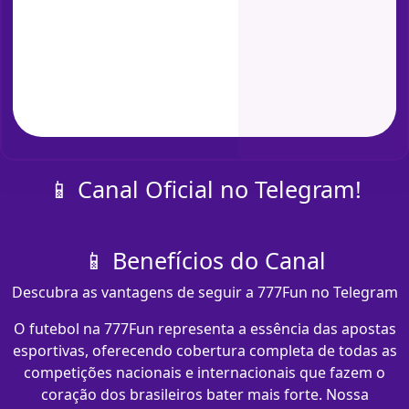
📱 Canal Oficial no Telegram!
📱 Benefícios do Canal
Descubra as vantagens de seguir a 777Fun no Telegram
O futebol na 777Fun representa a essência das apostas
esportivas, oferecendo cobertura completa de todas as
competições nacionais e internacionais que fazem o
coração dos brasileiros bater mais forte. Nossa