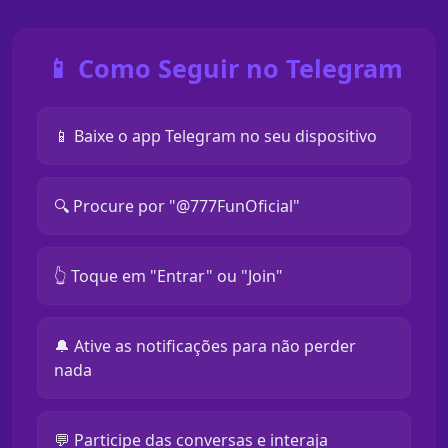
📱 Como Seguir no Telegram
📱 Baixe o app Telegram no seu dispositivo
🔍 Procure por "@777FunOficial"
👆 Toque em "Entrar" ou "Join"
🔔 Ative as notificações para não perder
nada
💬 Participe das conversas e interaja