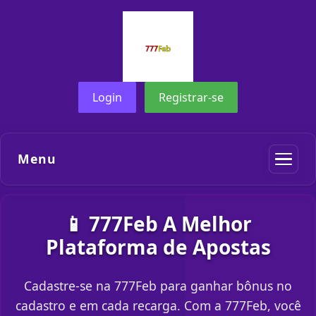
Login
Registrar-se
Menu
📱 777Feb A Melhor
Plataforma de Apostas
Cadastre-se na 777Feb para ganhar bônus no
cadastro e em cada recarga. Com a 777Feb, você