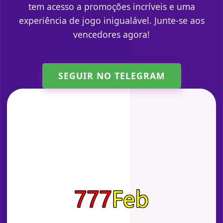
tem acesso a promoções incríveis e uma
experiência de jogo inigualável. Junte-se aos
vencedores agora!
SEGUIR NO TELEGRAM