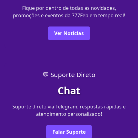
Fique por dentro de todas as novidades,
promoções e eventos da 777Feb em tempo real!
Ver Notícias
💬 Suporte Direto
Chat
Suporte direto via Telegram, respostas rápidas e
atendimento personalizado!
Falar Suporte