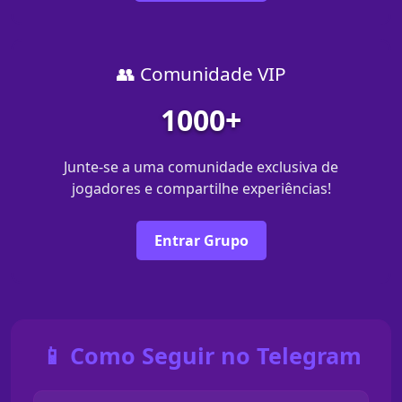
👥 Comunidade VIP
1000+
Junte-se a uma comunidade exclusiva de
jogadores e compartilhe experiências!
Entrar Grupo
📱 Como Seguir no Telegram