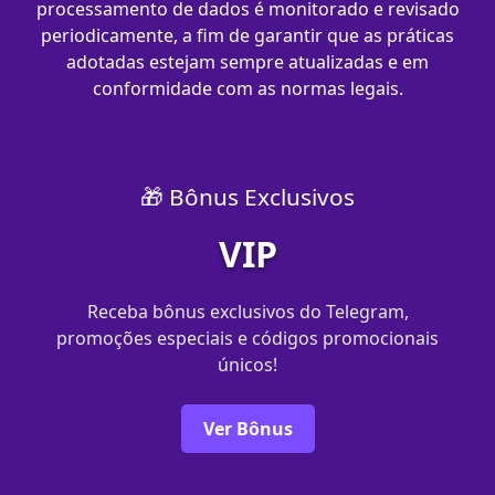
processamento de dados é monitorado e revisado
periodicamente, a fim de garantir que as práticas
adotadas estejam sempre atualizadas e em
conformidade com as normas legais.
🎁 Bônus Exclusivos
VIP
Receba bônus exclusivos do Telegram,
promoções especiais e códigos promocionais
únicos!
Ver Bônus