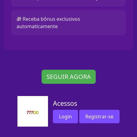
🎁 Receba bônus exclusivos
automaticamente
SEGUIR AGORA
Acessos
Login
Registrar-se