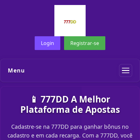
Login
Registrar-se
Menu
📱 777DD A Melhor
Plataforma de Apostas
Cadastre-se na 777DD para ganhar bônus no
cadastro e em cada recarga. Com a 777DD, você