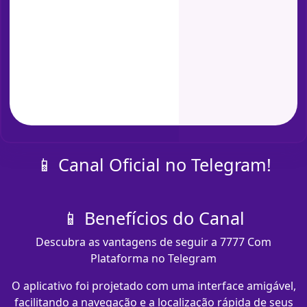
📱 Canal Oficial no Telegram!
📱 Benefícios do Canal
Descubra as vantagens de seguir a 7777 Com
Plataforma no Telegram
O aplicativo foi projetado com uma interface amigável,
facilitando a navegação e a localização rápida de seus