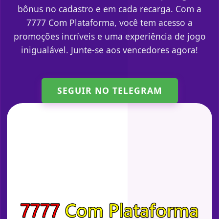
bônus no cadastro e em cada recarga. Com a
7777 Com Plataforma, você tem acesso a
promoções incríveis e uma experiência de jogo
inigualável. Junte-se aos vencedores agora!
SEGUIR NO TELEGRAM