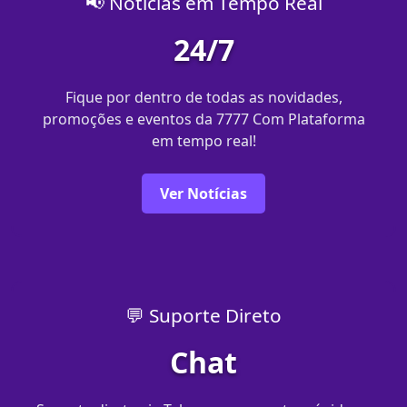
📢 Notícias em Tempo Real
24/7
Fique por dentro de todas as novidades,
promoções e eventos da 7777 Com Plataforma
em tempo real!
Ver Notícias
💬 Suporte Direto
Chat