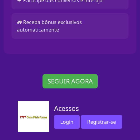
💬 Participe das conversas e interaja
🎁 Receba bônus exclusivos
automaticamente
SEGUIR AGORA
Acessos
Login
Registrar-se