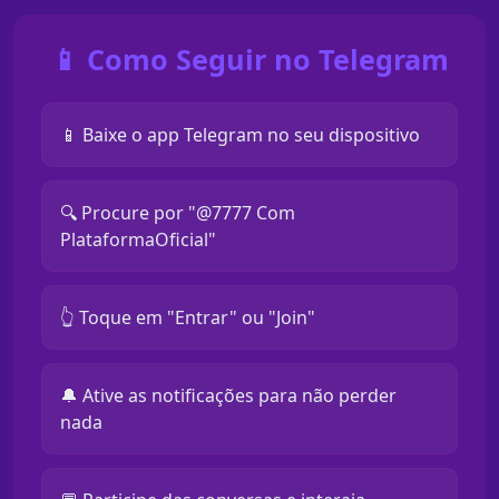
📱 Como Seguir no Telegram
📱 Baixe o app Telegram no seu dispositivo
🔍 Procure por "@7777 Com
PlataformaOficial"
👆 Toque em "Entrar" ou "Join"
🔔 Ative as notificações para não perder
nada