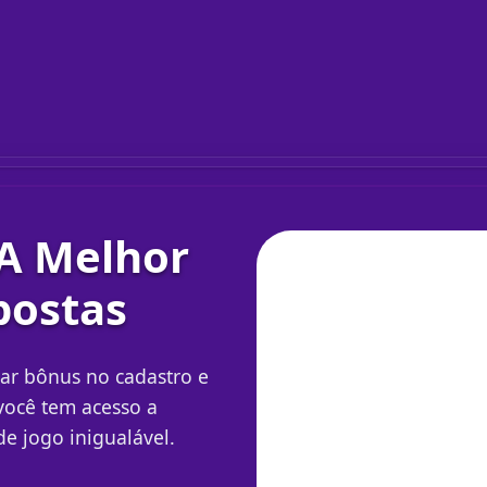
 A Melhor
postas
ar bônus no cadastro e
você tem acesso a
e jogo inigualável.