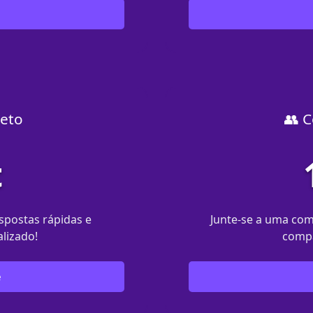
reto
👥 
t
espostas rápidas e
Junte-se a uma com
lizado!
compa
e