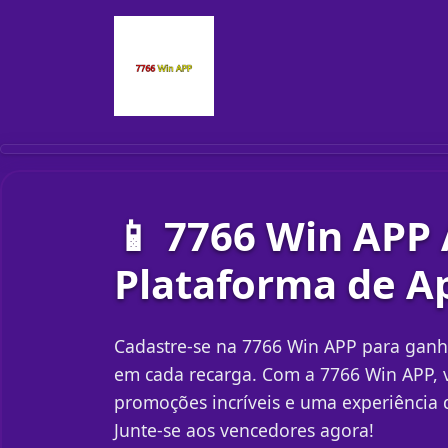
📱 7766 Win APP
Plataforma de A
Cadastre-se na 7766 Win APP para ganh
em cada recarga. Com a 7766 Win APP, 
promoções incríveis e uma experiência d
Junte-se aos vencedores agora!