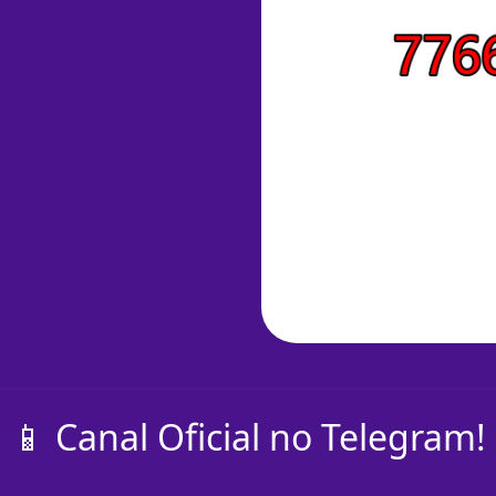
📱 Canal Oficial no Telegram!