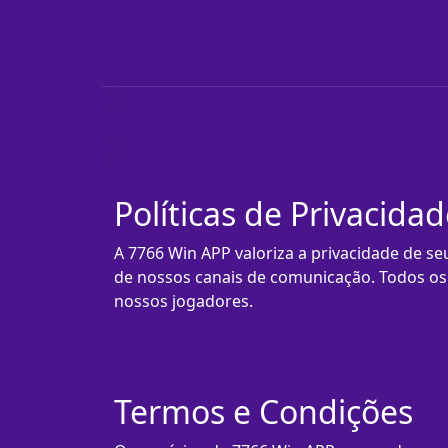
Políticas de Privacida
A 7766 Win APP valoriza a privacidade de s
de nossos canais de comunicação. Todos os 
nossos jogadores.
Termos e Condições