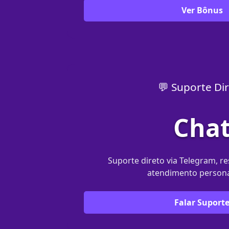
Ver Bônus
💬 Suporte Di
Cha
Suporte direto via Telegram, r
atendimento persona
Falar Suport