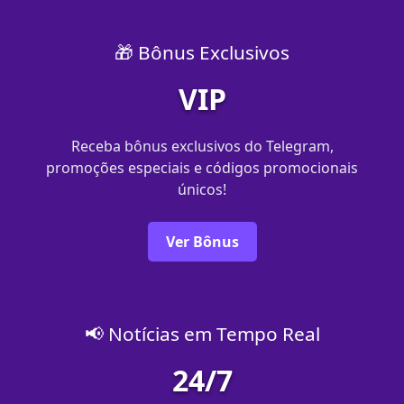
🎁 Bônus Exclusivos
VIP
Receba bônus exclusivos do Telegram,
promoções especiais e códigos promocionais
únicos!
Ver Bônus
📢 Notícias em Tempo Real
24/7