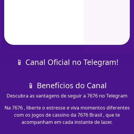
📱 Canal Oficial no Telegram!
📱 Benefícios do Canal
Descubra as vantagens de seguir a 7676 no Telegram
Na 7676 , liberte o estresse e viva momentos diferentes
com os jogos de cassino da 7676 Brasil , que te
acompanham em cada instante de lazer.