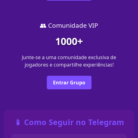
👥 Comunidade VIP
1000+
Junte-se a uma comunidade exclusiva de
jogadores e compartilhe experiências!
Entrar Grupo
📱 Como Seguir no Telegram