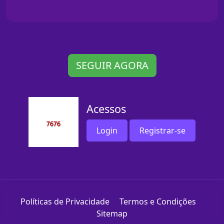
SEGUIR AGORA
Acessos
Login
Registrar-se
Políticas de Privacidade
Termos e Condições
Sitemap