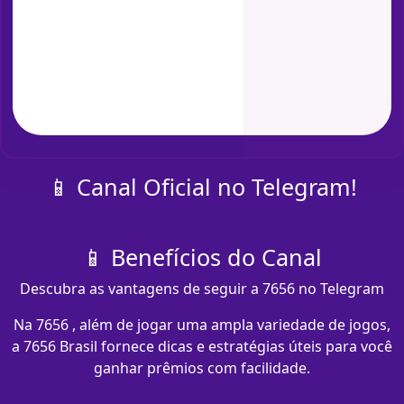
📱 Canal Oficial no Telegram!
📱 Benefícios do Canal
Descubra as vantagens de seguir a 7656 no Telegram
Na 7656 , além de jogar uma ampla variedade de jogos,
a 7656 Brasil fornece dicas e estratégias úteis para você
ganhar prêmios com facilidade.