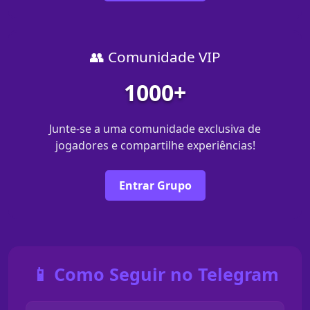
👥 Comunidade VIP
1000+
Junte-se a uma comunidade exclusiva de
jogadores e compartilhe experiências!
Entrar Grupo
📱 Como Seguir no Telegram