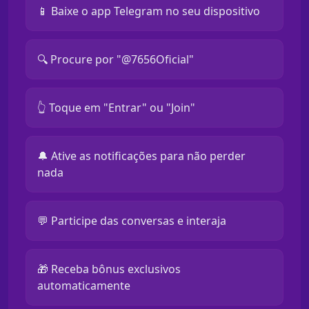
📱 Baixe o app Telegram no seu dispositivo
🔍 Procure por "@7656Oficial"
👆 Toque em "Entrar" ou "Join"
🔔 Ative as notificações para não perder
nada
💬 Participe das conversas e interaja
🎁 Receba bônus exclusivos
automaticamente