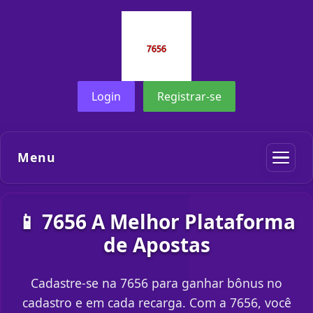
Login
Registrar-se
Menu
📱 7656 A Melhor Plataforma
de Apostas
Cadastre-se na 7656 para ganhar bônus no
cadastro e em cada recarga. Com a 7656, você