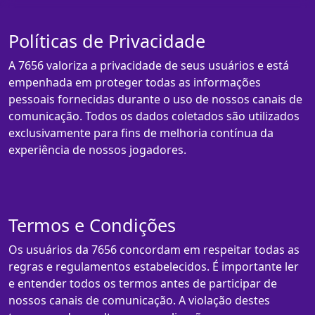
Políticas de Privacidade
A 7656 valoriza a privacidade de seus usuários e está
empenhada em proteger todas as informações
pessoais fornecidas durante o uso de nossos canais de
comunicação. Todos os dados coletados são utilizados
exclusivamente para fins de melhoria contínua da
experiência de nossos jogadores.
Termos e Condições
Os usuários da 7656 concordam em respeitar todas as
regras e regulamentos estabelecidos. É importante ler
e entender todos os termos antes de participar de
nossos canais de comunicação. A violação destes