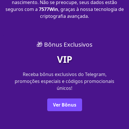
nascimento. Não se preocupe, seus dados estão
seguros com a
7577Win
, graças à nossa tecnologia de
criptografia avançada.
🎁 Bônus Exclusivos
VIP
Receba bônus exclusivos do Telegram,
promoções especiais e códigos promocionais
únicos!
Ver Bônus