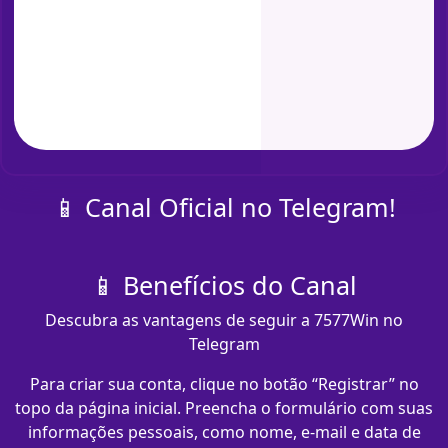
📱 Canal Oficial no Telegram!
📱 Benefícios do Canal
Descubra as vantagens de seguir a 7577Win no
Telegram
Para criar sua conta, clique no botão “Registrar” no
topo da página inicial. Preencha o formulário com suas
informações pessoais, como nome, e-mail e data de