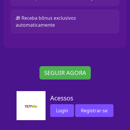
🎁 Receba bônus exclusivos
automaticamente
SEGUIR AGORA
Acessos
Login
Registrar-se