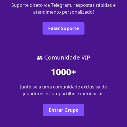
Suporte direto via Telegram, respostas rápidas e
atendimento personalizado!
Falar Suporte
👥 Comunidade VIP
1000+
Junte-se a uma comunidade exclusiva de
jogadores e compartilhe experiências!
Entrar Grupo