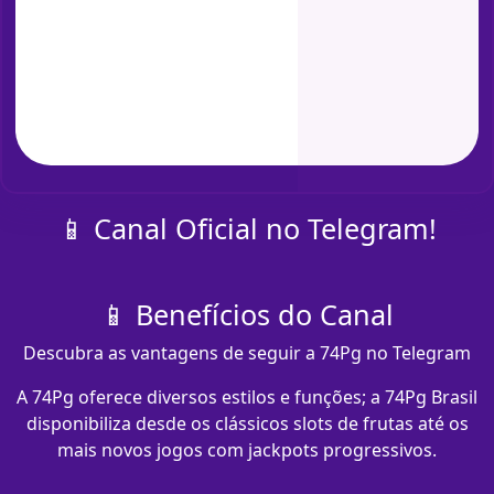
📱 Canal Oficial no Telegram!
📱 Benefícios do Canal
Descubra as vantagens de seguir a 74Pg no Telegram
A 74Pg oferece diversos estilos e funções; a 74Pg Brasil
disponibiliza desde os clássicos slots de frutas até os
mais novos jogos com jackpots progressivos.