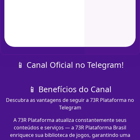
📱 Canal Oficial no Telegram!
📱 Benefícios do Canal
Descubra as vantagens de seguir a 73R Plataforma no
Telegram
A 73R Plataforma atualiza constantemente seus
conteúdos e serviços — a 73R Plataforma Brasil
enriquece sua biblioteca de jogos, garantindo uma