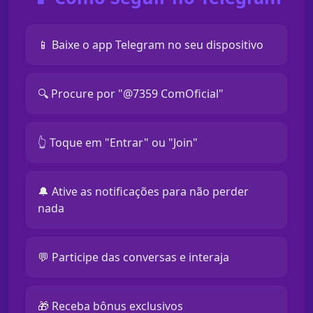
📱 Baixe o app Telegram no seu dispositivo
🔍 Procure por "@7359 ComOficial"
👆 Toque em "Entrar" ou "Join"
🔔 Ative as notificações para não perder
nada
💬 Participe das conversas e interaja
🎁 Receba bônus exclusivos