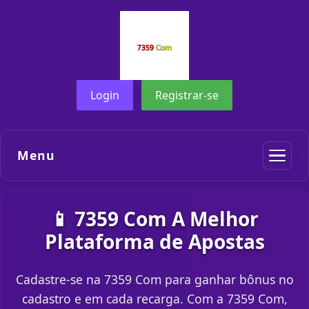
Login
Registrar-se
Menu
📱 7359 Com A Melhor
Plataforma de Apostas
Cadastre-se na 7359 Com para ganhar bônus no
cadastro e em cada recarga. Com a 7359 Com,