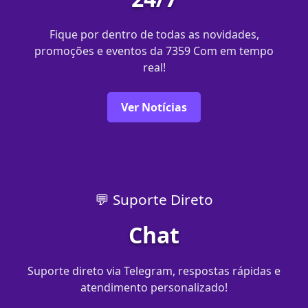
Fique por dentro de todas as novidades,
promoções e eventos da 7359 Com em tempo
real!
Ver Notícias
💬 Suporte Direto
Chat
Suporte direto via Telegram, respostas rápidas e
atendimento personalizado!