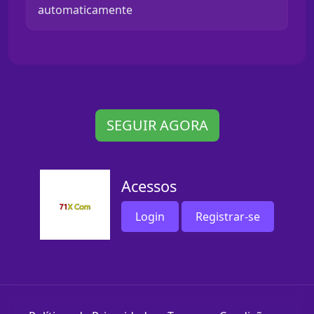
automaticamente
SEGUIR AGORA
Acessos
Login
Registrar-se