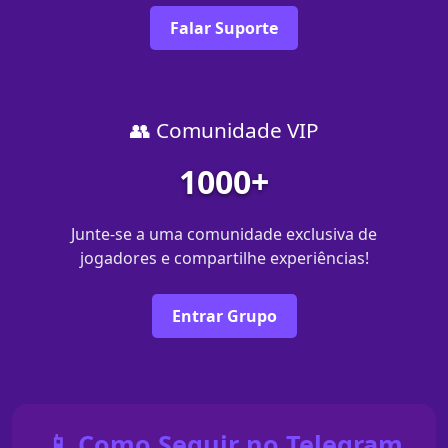
Falar Suporte
👥 Comunidade VIP
1000+
Junte-se a uma comunidade exclusiva de
jogadores e compartilhe experiências!
Entrar Grupo
📱 Como Seguir no Telegram