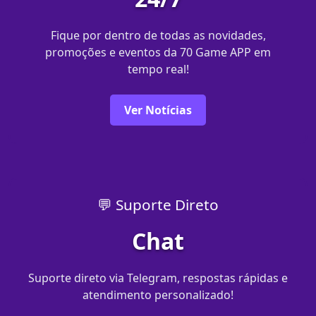
Fique por dentro de todas as novidades,
promoções e eventos da 70 Game APP em
tempo real!
Ver Notícias
💬 Suporte Direto
Chat
Suporte direto via Telegram, respostas rápidas e
atendimento personalizado!