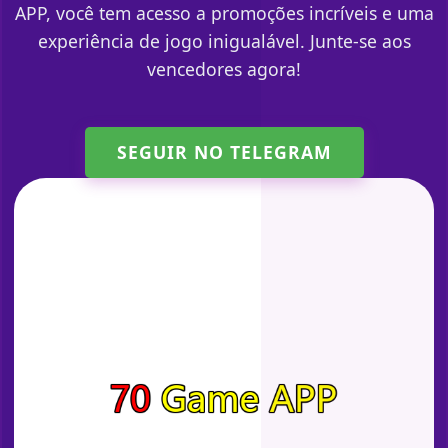
APP, você tem acesso a promoções incríveis e uma
experiência de jogo inigualável. Junte-se aos
vencedores agora!
SEGUIR NO TELEGRAM