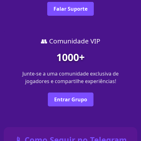
Falar Suporte
👥 Comunidade VIP
1000+
Junte-se a uma comunidade exclusiva de
jogadores e compartilhe experiências!
Entrar Grupo
📱 Como Seguir no Telegram