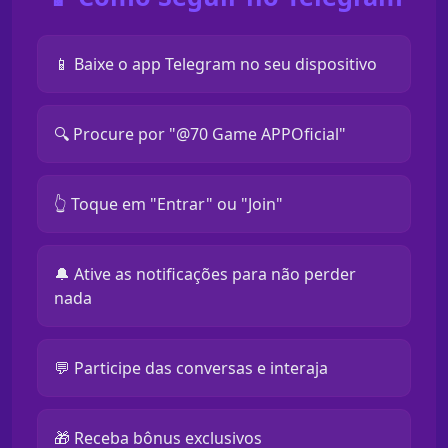
📱 Baixe o app Telegram no seu dispositivo
🔍 Procure por "@70 Game APPOficial"
👆 Toque em "Entrar" ou "Join"
🔔 Ative as notificações para não perder
nada
💬 Participe das conversas e interaja
🎁 Receba bônus exclusivos