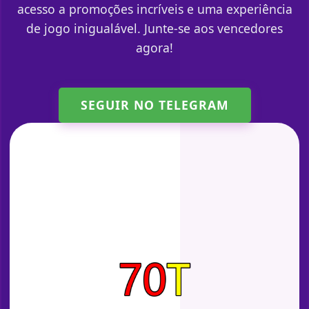
acesso a promoções incríveis e uma experiência
de jogo inigualável. Junte-se aos vencedores
agora!
SEGUIR NO TELEGRAM