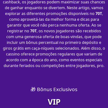
cashback, os jogadores podem maximizar suas chances
de ganhar enquanto se divertem. Neste artigo, vamos
explorar as diferentes promoções disponíveis no
70T
,
como aproveitá-las da melhor forma e dicas para
garantir que você não perca nenhuma oferta. Ao se
registrar no
70T
, os novos jogadores são recebidos
com uma generosa oferta de boas-vindas, que pode
incluir um bônus percentual no primeiro depósito e
giros grátis em caça-níqueis selecionados. Além disso, o
cassino oferece promoções regulares que variam de
acordo com a época do ano, como eventos especiais
durante feriados ou competições entre jogadores, pro.
🎁 Bônus Exclusivos
VIP