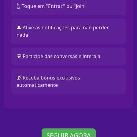
👆 Toque em "Entrar" ou "Join"
🔔 Ative as notificações para não perder
nada
💬 Participe das conversas e interaja
🎁 Receba bônus exclusivos
automaticamente
SEGUIR AGORA