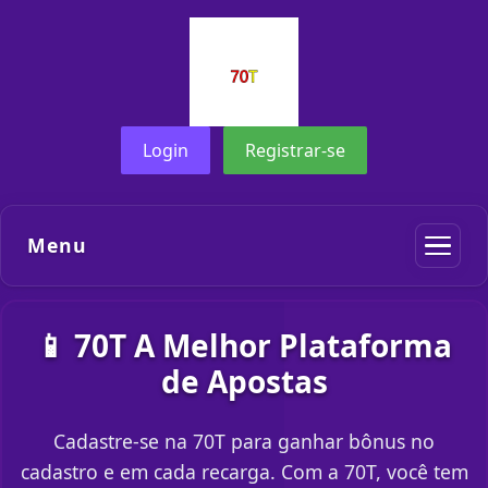
Login
Registrar-se
Menu
📱 70T A Melhor Plataforma
de Apostas
Cadastre-se na 70T para ganhar bônus no
cadastro e em cada recarga. Com a 70T, você tem