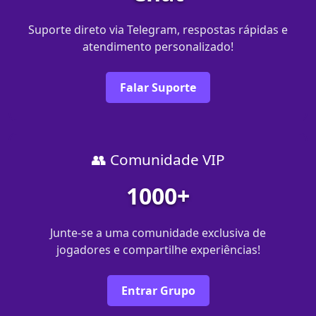
Suporte direto via Telegram, respostas rápidas e
atendimento personalizado!
Falar Suporte
👥 Comunidade VIP
1000+
Junte-se a uma comunidade exclusiva de
jogadores e compartilhe experiências!
Entrar Grupo