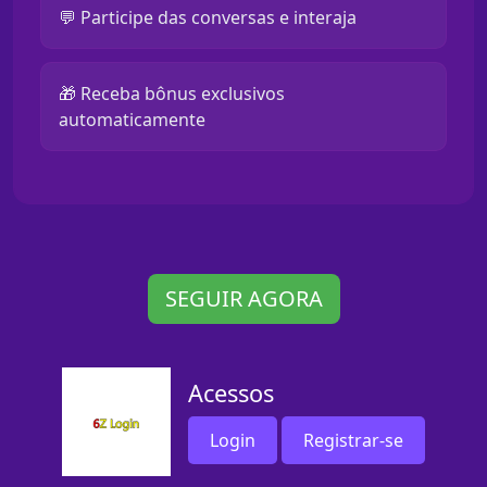
💬 Participe das conversas e interaja
🎁 Receba bônus exclusivos
automaticamente
SEGUIR AGORA
Acessos
Login
Registrar-se