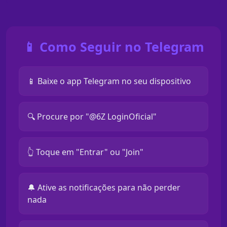
📱 Como Seguir no Telegram
📱 Baixe o app Telegram no seu dispositivo
🔍 Procure por "@6Z LoginOficial"
👆 Toque em "Entrar" ou "Join"
🔔 Ative as notificações para não perder
nada