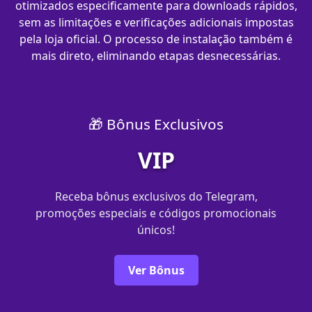
otimizados especificamente para downloads rápidos,
sem as limitações e verificações adicionais impostas
pela loja oficial. O processo de instalação também é
mais direto, eliminando etapas desnecessárias.
🎁 Bônus Exclusivos
VIP
Receba bônus exclusivos do Telegram,
promoções especiais e códigos promocionais
únicos!
Ver Bônus