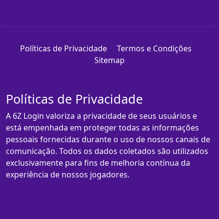
Políticas de Privacidade
Termos e Condições
Sitemap
Políticas de Privacidade
A 6Z Login valoriza a privacidade de seus usuários e
está empenhada em proteger todas as informações
pessoais fornecidas durante o uso de nossos canais de
comunicação. Todos os dados coletados são utilizados
exclusivamente para fins de melhoria contínua da
experiência de nossos jogadores.