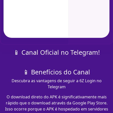
📱 Canal Oficial no Telegram!
📱 Benefícios do Canal
Descubra as vantagens de seguir a 6Z Login no
Telegram
O download direto do APK é significativamente mais
rápido que o download através da Google Play Store.
Isso ocorre porque o APK é hospedado em servidores