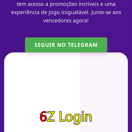
tem acesso a promoções incríveis e uma
experiência de jogo inigualável. Junte-se aos
vencedores agora!
SEGUIR NO TELEGRAM