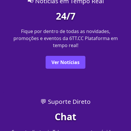
📢 Notícias em Tempo Real
24/7
Fique por dentro de todas as novidades,
promoções e eventos da 6TT.CC Plataforma em
tempo real!
Ver Notícias
💬 Suporte Direto
Chat