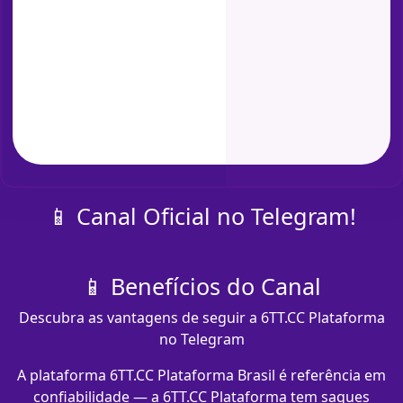
📱 Canal Oficial no Telegram!
📱 Benefícios do Canal
Descubra as vantagens de seguir a 6TT.CC Plataforma
no Telegram
A plataforma 6TT.CC Plataforma Brasil é referência em
confiabilidade — a 6TT.CC Plataforma tem saques