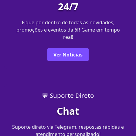
24/7
Fique por dentro de todas as novidades,
promoções e eventos da 6R Game em tempo
real!
Ver Notícias
💬 Suporte Direto
Chat
Suporte direto via Telegram, respostas rápidas e
atendimento personalizado!