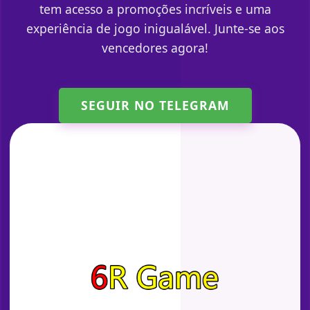
tem acesso a promoções incríveis e uma
experiência de jogo inigualável. Junte-se aos
vencedores agora!
SEGUIR NO TELEGRAM