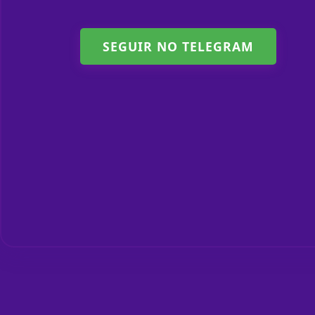
SEGUIR NO TELEGRAM