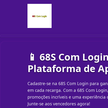
📱 68S Com Logi
Plataforma de A
Cadastre-se na 68S Com Login para gan
em cada recarga. Com a 68S Com Login,
promoções incríveis e uma experiência d
Junte-se aos vencedores agora!