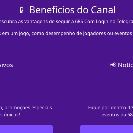
📱 Benefícios do Canal
escubra as vantagens de seguir a 68S Com Login no Telegr
os em um jogo, como desempenho de jogadores ou eventos e
sivos
📢 Notí
m, promoções especiais
Fique por dentro d
s únicos!
eventos da 68