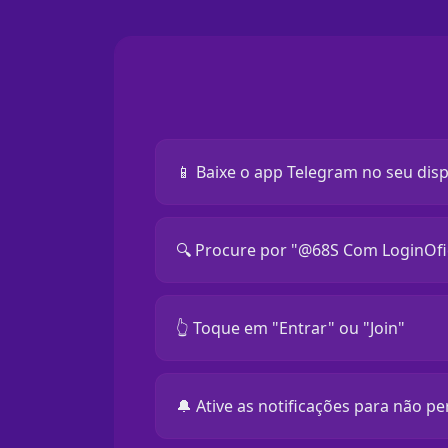
📱 Baixe o app Telegram no seu disp
🔍 Procure por "@68S Com LoginOfic
👆 Toque em "Entrar" ou "Join"
🔔 Ative as notificações para não p