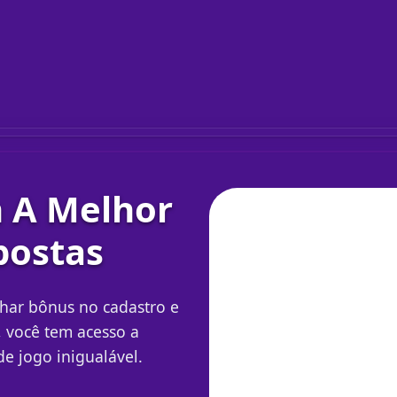
n A Melhor
postas
har bônus no cadastro e
 você tem acesso a
e jogo inigualável.