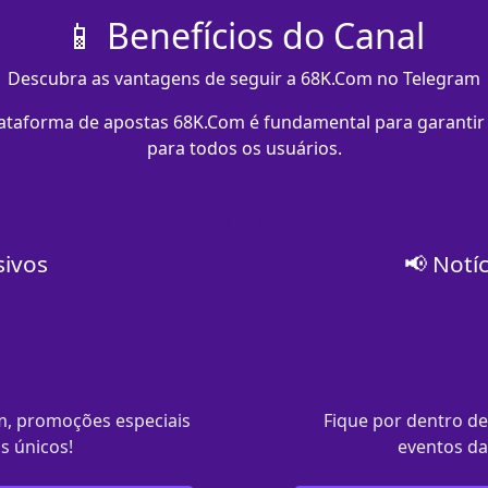
📱 Benefícios do Canal
Descubra as vantagens de seguir a 68K.Com no Telegram
ataforma de apostas 68K.Com é fundamental para garantir 
para todos os usuários.
sivos
📢 Notí
m, promoções especiais
Fique por dentro d
s únicos!
eventos da