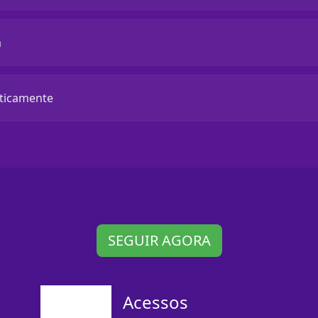
a
aticamente
SEGUIR AGORA
Acessos