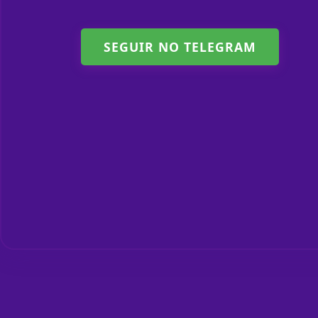
SEGUIR NO TELEGRAM