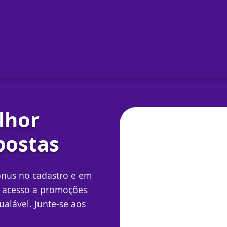
lhor
postas
ônus no cadastro e em
m acesso a promoções
ualável. Junte-se aos