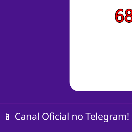
📱 Canal Oficial no Telegram!