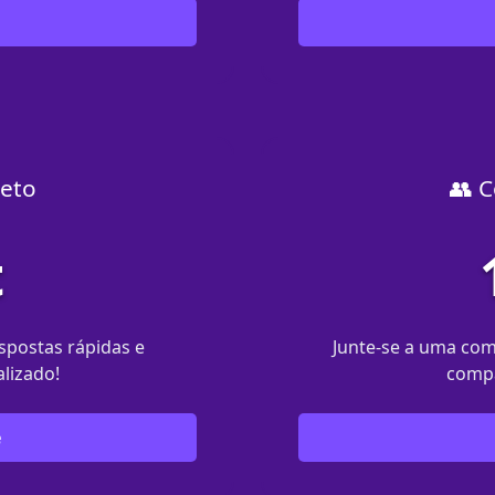
reto
👥 
t
espostas rápidas e
Junte-se a uma com
lizado!
compa
e