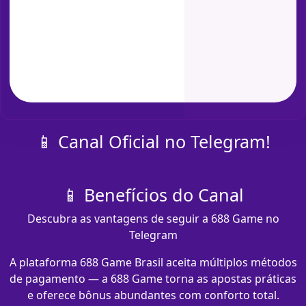
📱 Canal Oficial no Telegram!
📱 Benefícios do Canal
Descubra as vantagens de seguir a 688 Game no
Telegram
A plataforma 688 Game Brasil aceita múltiplos métodos
de pagamento — a 688 Game torna as apostas práticas
e oferece bônus abundantes com conforto total.