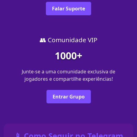
Falar Suporte
👥 Comunidade VIP
1000+
Junte-se a uma comunidade exclusiva de
jogadores e compartilhe experiências!
Entrar Grupo
📱 Como Seguir no Telegram