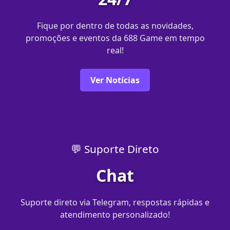
Fique por dentro de todas as novidades,
promoções e eventos da 688 Game em tempo
real!
Ver Notícias
💬 Suporte Direto
Chat
Suporte direto via Telegram, respostas rápidas e
atendimento personalizado!