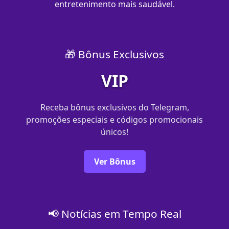
entretenimento mais saudável.
🎁 Bônus Exclusivos
VIP
Receba bônus exclusivos do Telegram,
promoções especiais e códigos promocionais
únicos!
Ver Bônus
📢 Notícias em Tempo Real