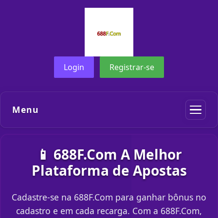
Login
Registrar-se
Menu
📱 688F.Com A Melhor
Plataforma de Apostas
Cadastre-se na 688F.Com para ganhar bônus no
cadastro e em cada recarga. Com a 688F.Com,