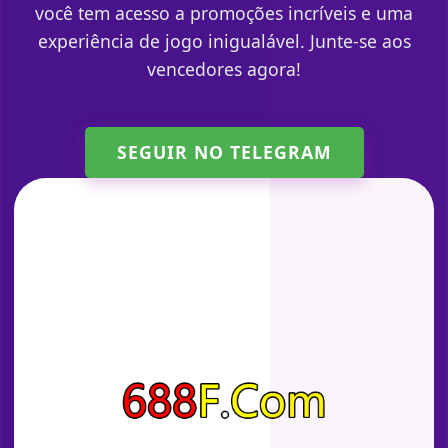
você tem acesso a promoções incríveis e uma
experiência de jogo inigualável. Junte-se aos
vencedores agora!
SEGUIR NO TELEGRAM