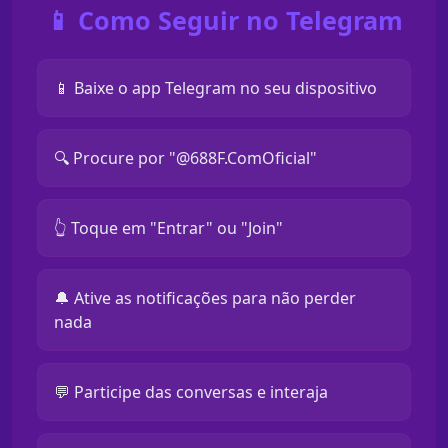
📱 Como Seguir no Telegram
📱 Baixe o app Telegram no seu dispositivo
🔍 Procure por "@688F.ComOficial"
👆 Toque em "Entrar" ou "Join"
🔔 Ative as notificações para não perder
nada
💬 Participe das conversas e interaja