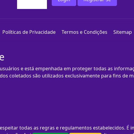
Políticas de Privacidade
Termos e Condições
Sitemap
de
s usuários e está empenhada em proteger todas as informaç
os coletados são utilizados exclusivamente para fins de m
peitar todas as regras e regulamentos estabelecidos. É i