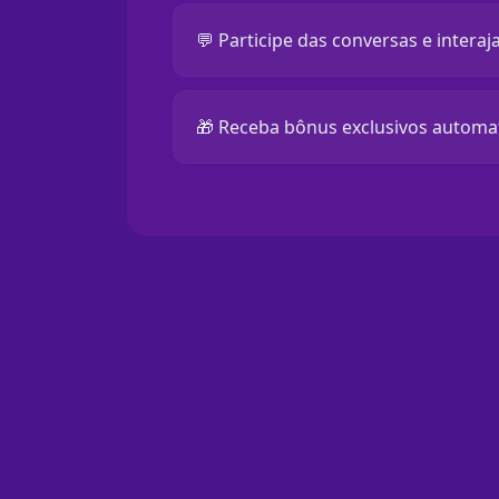
💬 Participe das conversas e interaj
🎁 Receba bônus exclusivos autom