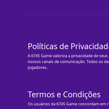
Políticas de Privacida
A 6745 Game valoriza a privacidade de seu
nossos canais de comunicação. Todos os dad
jogadores.
Termos e Condições
Os usuários da 6745 Game concordam em res