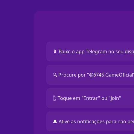
📱 Baixe o app Telegram no seu disp
🔍 Procure por "@6745 GameOficial
👆 Toque em "Entrar" ou "Join"
🔔 Ative as notificações para não p