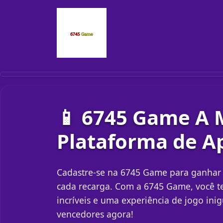
📱 6745 Game A 
Plataforma de A
Cadastre-se na 6745 Game para ganhar
cada recarga. Com a 6745 Game, você 
incríveis e uma experiência de jogo inig
vencedores agora!