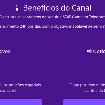
📱 Benefícios do Canal
Descubra as vantagens de seguir a 6745 Game no Telegra
ndimento 24h por dia, com o objetivo inabalável de ser o m
sivos
📢 Notí
m, promoções especiais
Fique por dentro d
s únicos!
eventos da 