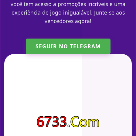
você tem acesso a promoções incríveis e uma
experiência de jogo inigualável. Junte-se aos
vencedores agora!
SEGUIR NO TELEGRAM