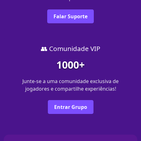
Falar Suporte
👥 Comunidade VIP
1000+
Junte-se a uma comunidade exclusiva de
jogadores e compartilhe experiências!
Entrar Grupo