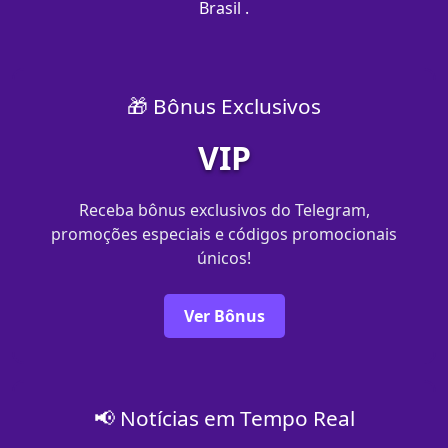
Brasil .
🎁 Bônus Exclusivos
VIP
Receba bônus exclusivos do Telegram,
promoções especiais e códigos promocionais
únicos!
Ver Bônus
📢 Notícias em Tempo Real