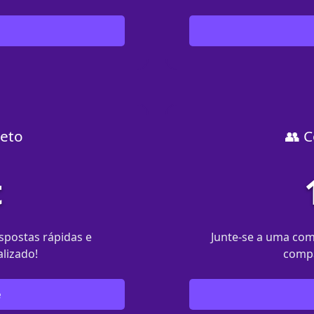
reto
👥 
t
espostas rápidas e
Junte-se a uma com
lizado!
compa
e