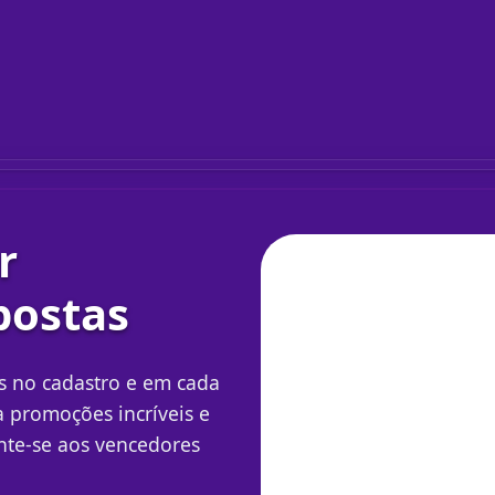
r
postas
s no cadastro e em cada
a promoções incríveis e
unte-se aos vencedores