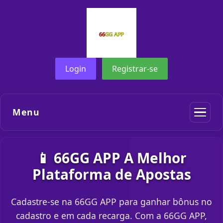
Login
Registrar-se
Menu
📱 66GG APP A Melhor
Plataforma de Apostas
Cadastre-se na 66GG APP para ganhar bônus no
cadastro e em cada recarga. Com a 66GG APP,