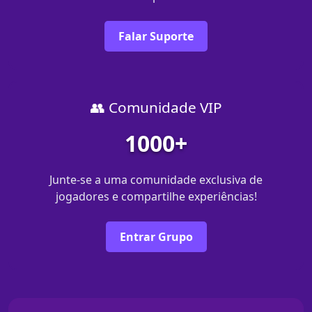
Falar Suporte
👥 Comunidade VIP
1000+
Junte-se a uma comunidade exclusiva de
jogadores e compartilhe experiências!
Entrar Grupo