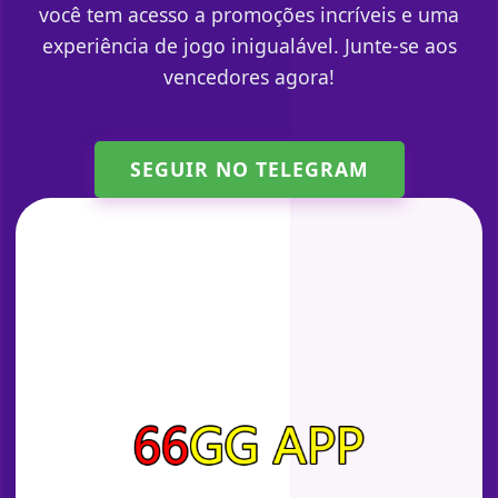
você tem acesso a promoções incríveis e uma
experiência de jogo inigualável. Junte-se aos
vencedores agora!
SEGUIR NO TELEGRAM