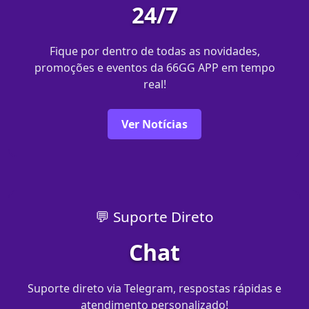
24/7
Fique por dentro de todas as novidades,
promoções e eventos da 66GG APP em tempo
real!
Ver Notícias
💬 Suporte Direto
Chat
Suporte direto via Telegram, respostas rápidas e
atendimento personalizado!