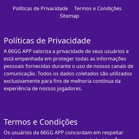
Políticas de Privacidade
Termos e Condições
Sitemap
Políticas de Privacidade
A 66GG APP valoriza a privacidade de seus usuários e
está empenhada em proteger todas as informações
pessoais fornecidas durante o uso de nossos canais de
comunicação. Todos os dados coletados são utilizados
exclusivamente para fins de melhoria contínua da
experiência de nossos jogadores.
Termos e Condições
Os usuários da 66GG APP concordam em respeitar