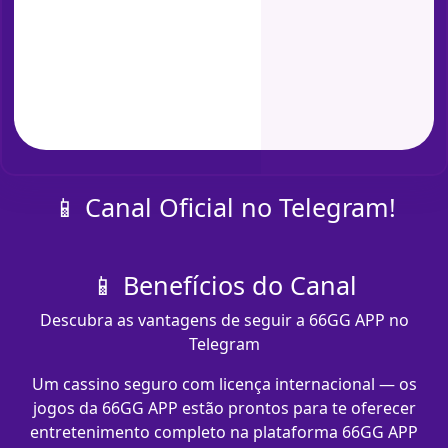
📱 Canal Oficial no Telegram!
📱 Benefícios do Canal
Descubra as vantagens de seguir a 66GG APP no
Telegram
Um cassino seguro com licença internacional — os
jogos da 66GG APP estão prontos para te oferecer
entretenimento completo na plataforma 66GG APP