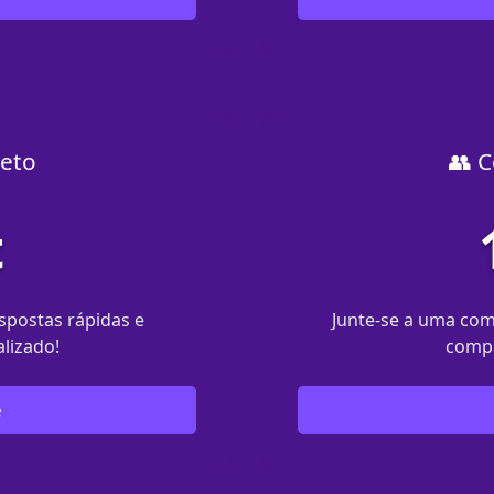
reto
👥 
t
espostas rápidas e
Junte-se a uma com
lizado!
compa
e