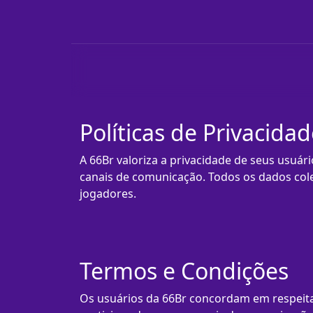
Políticas de Privacida
A 66Br valoriza a privacidade de seus usuá
canais de comunicação. Todos os dados cole
jogadores.
Termos e Condições
Os usuários da 66Br concordam em respeitar