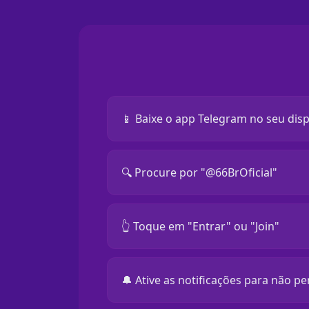
📱 Baixe o app Telegram no seu disp
🔍 Procure por "@66BrOficial"
👆 Toque em "Entrar" ou "Join"
🔔 Ative as notificações para não p