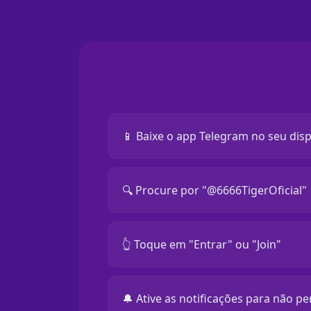
📱 Baixe o app Telegram no seu disp
🔍 Procure por "@6666TigerOficial"
👆 Toque em "Entrar" ou "Join"
🔔 Ative as notificações para não p