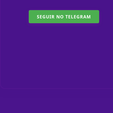
SEGUIR NO TELEGRAM