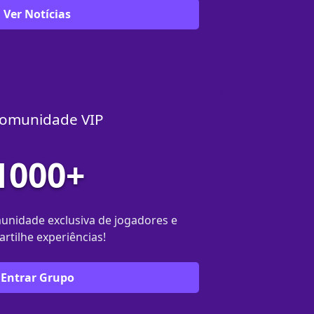
Ver Notícias
Comunidade VIP
1000+
unidade exclusiva de jogadores e
rtilhe experiências!
Entrar Grupo