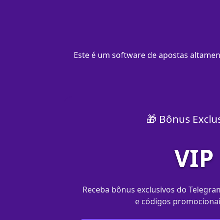
Este é um software de apostas altamen
🎁 Bônus Exclu
VIP
Receba bônus exclusivos do Telegra
e códigos promocionai