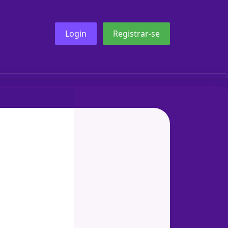
Login
Registrar-se