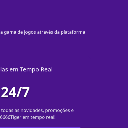
la gama de jogos através da plataforma
cias em Tempo Real
24/7
e todas as novidades, promoções e
 6666Tiger em tempo real!