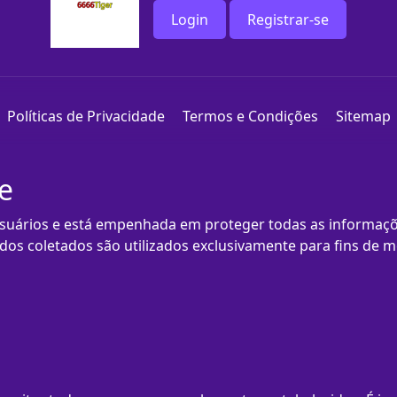
Login
Registrar-se
Políticas de Privacidade
Termos e Condições
Sitemap
de
 usuários e está empenhada em proteger todas as informaçõ
os coletados são utilizados exclusivamente para fins de m