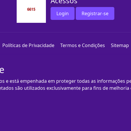
Acessos
Login
Registrar-se
Políticas de Privacidade
Termos e Condições
Sitemap
de
rios e está empenhada em proteger todas as informações p
tados são utilizados exclusivamente para fins de melhoria