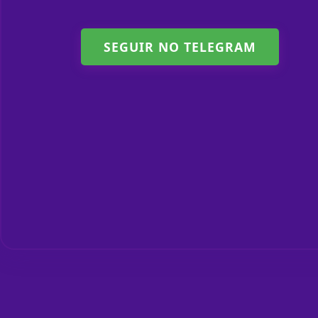
SEGUIR NO TELEGRAM