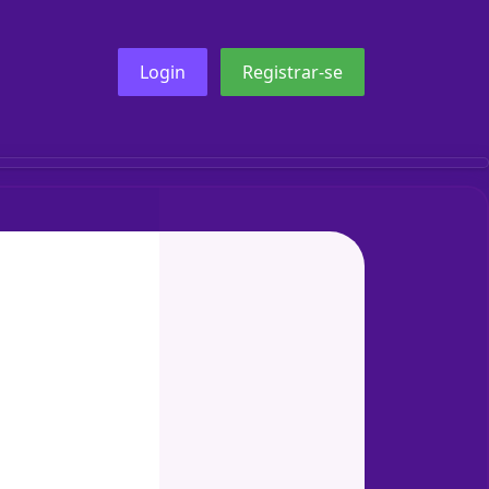
Login
Registrar-se