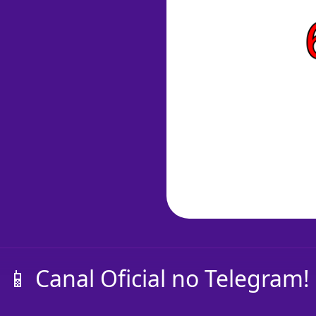
📱 Canal Oficial no Telegram!