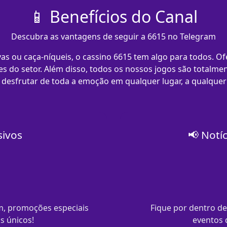
📱 Benefícios do Canal
Descubra as vantagens de seguir a 6615 no Telegram
vas ou caça-níqueis, o cassino 6615 tem algo para todos. O
s do setor. Além disso, todos os nossos jogos são totalmen
 desfrutar de toda a emoção em qualquer lugar, a qualquer 
sivos
📢 Notí
m, promoções especiais
Fique por dentro d
s únicos!
eventos 