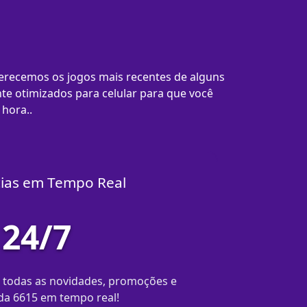
ferecemos os jogos mais recentes de alguns
te otimizados para celular para que você
hora..
cias em Tempo Real
24/7
e todas as novidades, promoções e
da 6615 em tempo real!