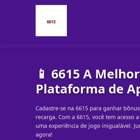
📱 6615 A Melhor
Plataforma de A
Cadastre-se na 6615 para ganhar bônus
recarga. Com a 6615, você tem acesso a
uma experiência de jogo inigualável. J
agora!