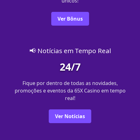
únicos!
Ver Bônus
📢 Notícias em Tempo Real
24/7
Fique por dentro de todas as novidades,
promoções e eventos da 65X Casino em tempo
real!
Ver Notícias