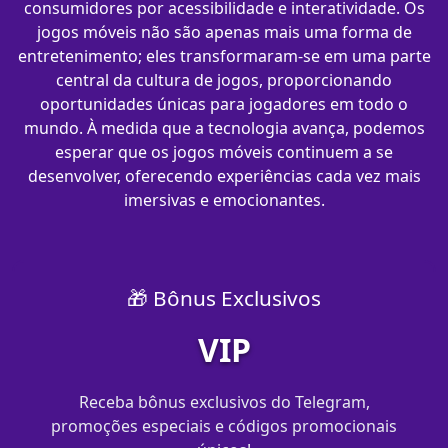
consumidores por acessibilidade e interatividade. Os
jogos móveis não são apenas mais uma forma de
entretenimento; eles transformaram-se em uma parte
central da cultura de jogos, proporcionando
oportunidades únicas para jogadores em todo o
mundo. À medida que a tecnologia avança, podemos
esperar que os jogos móveis continuem a se
desenvolver, oferecendo experiências cada vez mais
imersivas e emocionantes.
🎁 Bônus Exclusivos
VIP
Receba bônus exclusivos do Telegram,
promoções especiais e códigos promocionais