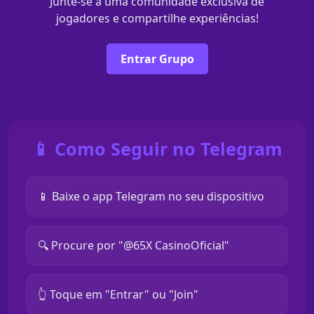
Junte-se a uma comunidade exclusiva de
jogadores e compartilhe experiências!
Entrar Grupo
📱 Como Seguir no Telegram
📱 Baixe o app Telegram no seu dispositivo
🔍 Procure por "@65X CasinoOficial"
👆 Toque em "Entrar" ou "Join"