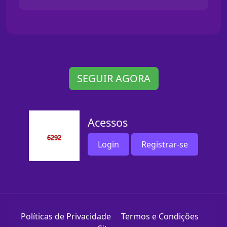
SEGUIR AGORA
Acessos
Login
Registrar-se
Políticas de Privacidade
Termos e Condições