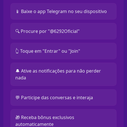
📱 Baixe o app Telegram no seu dispositivo
🔍 Procure por "@6292Oficial"
👆 Toque em "Entrar" ou "Join"
🔔 Ative as notificações para não perder
nada
💬 Participe das conversas e interaja
🎁 Receba bônus exclusivos
automaticamente