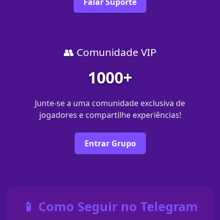
Falar Suporte
👥 Comunidade VIP
1000+
Junte-se a uma comunidade exclusiva de
jogadores e compartilhe experiências!
Entrar Grupo
📱 Como Seguir no Telegram