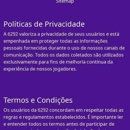
Sitemap
Políticas de Privacidade
A 6292 valoriza a privacidade de seus usuários e está
empenhada em proteger todas as informações
pessoais fornecidas durante o uso de nossos canais de
comunicação. Todos os dados coletados são utilizados
exclusivamente para fins de melhoria contínua da
experiência de nossos jogadores.
Termos e Condições
Os usuários da 6292 concordam em respeitar todas as
regras e regulamentos estabelecidos. É importante ler
e entender todos os termos antes de participar de