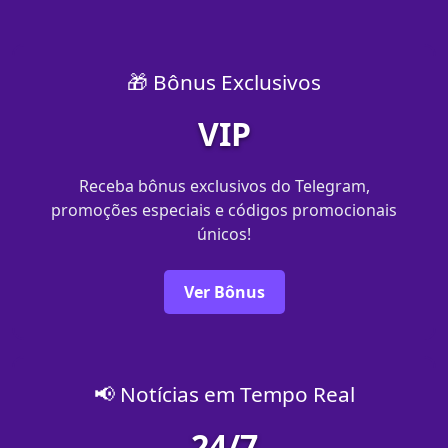
🎁 Bônus Exclusivos
VIP
Receba bônus exclusivos do Telegram,
promoções especiais e códigos promocionais
únicos!
Ver Bônus
📢 Notícias em Tempo Real
24/7