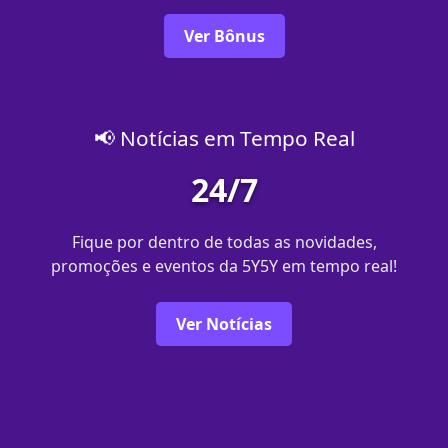
Ver Bônus
📢 Notícias em Tempo Real
24/7
Fique por dentro de todas as novidades,
promoções e eventos da 5Y5Y em tempo real!
Ver Notícias