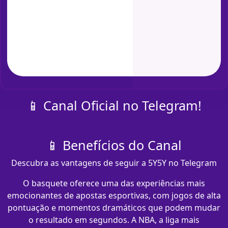
📱 Canal Oficial no Telegram!
📱 Benefícios do Canal
Descubra as vantagens de seguir a 5Y5Y no Telegram
O basquete oferece uma das experiências mais
emocionantes de apostas esportivas, com jogos de alta
pontuação e momentos dramáticos que podem mudar
o resultado em segundos. A NBA, a liga mais