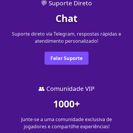
💬 Suporte Direto
Chat
Suporte direto via Telegram, respostas rápidas e
atendimento personalizado!
Falar Suporte
👥 Comunidade VIP
1000+
Junte-se a uma comunidade exclusiva de
jogadores e compartilhe experiências!